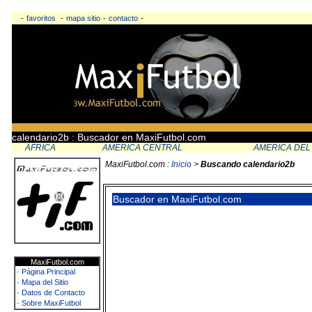
-
favoritos
-
mapa sitio
-
contacto
-
calendario2b : Buscador en MaxiFutbol.com
AFRICA
AMERICA CENTRAL
AMERICA DEL
MaxiFutbol.com :
Inicio
>
Buscando calendario2b
Buscador en MaxiFutbol.com
MaxiFutbol.com
·
Página Principal
·
Mapa del Sitio
·
Datos de Contacto
·
Sobre MaxiFutbol