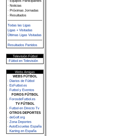
· Equipos Participantes
· Noticias
· Próximas Jornadas
· Resultados
Todas las Ligas
Ligas + Visitadas
Últimas Ligas Visitadas
Resultados Partidos
Televisión Fútbol
·
Fútbol en Televisión
Webs Amigas
WEBS FÚTBOL
·
Diarios de Fútbol
·
EsFutbol.es
·
Futbol y Eventos
FOROS FÚTBOL
·
ForosdeFutbol.es
TV FÚTBOL
·
Futbol en Directo Tv
OTROS DEPORTES
·
deGolf.org
·
Zona Deportes
·
AutoEscuelas España
·
Karting en España