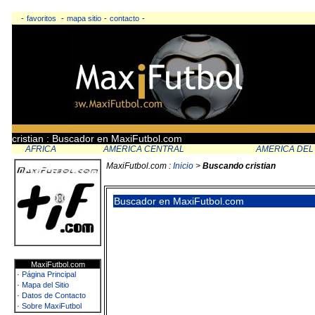
-
favoritos
-
mapa sitio
-
contacto
-
cristian : Buscador en MaxiFutbol.com
AFRICA
AMERICA CENTRAL
AMERICA DEL
MaxiFutbol.com :
Inicio
>
Buscando cristian
Buscador en MaxiFutbol.com
MaxiFutbol.com
·
Página Principal
·
Mapa del Sitio
·
Datos de Contacto
·
Sobre MaxiFutbol