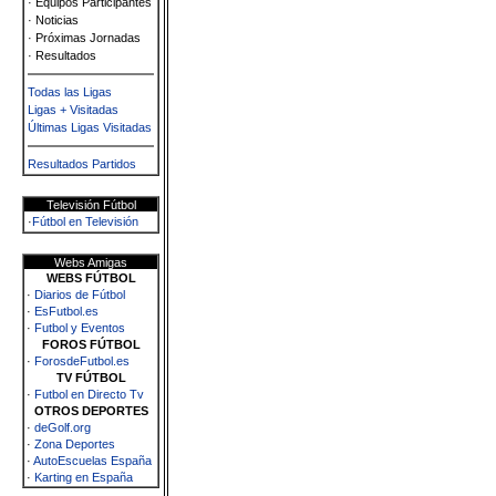
· Equipos Participantes
· Noticias
· Próximas Jornadas
· Resultados
Todas las Ligas
Ligas + Visitadas
Últimas Ligas Visitadas
Resultados Partidos
Televisión Fútbol
·
Fútbol en Televisión
Webs Amigas
WEBS FÚTBOL
·
Diarios de Fútbol
·
EsFutbol.es
·
Futbol y Eventos
FOROS FÚTBOL
·
ForosdeFutbol.es
TV FÚTBOL
·
Futbol en Directo Tv
OTROS DEPORTES
·
deGolf.org
·
Zona Deportes
·
AutoEscuelas España
·
Karting en España