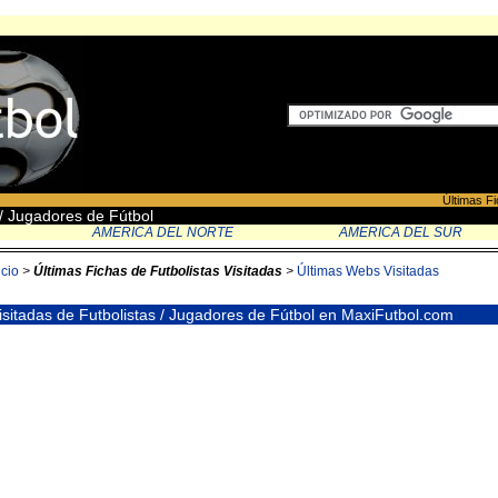
Últimas Fi
 / Jugadores de Fútbol
AMERICA DEL NORTE
AMERICA DEL SUR
icio
>
Últimas Fichas de Futbolistas Visitadas
>
Últimas Webs Visitadas
isitadas de Futbolistas / Jugadores de Fútbol en MaxiFutbol.com