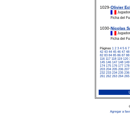
1029-
Olivier E
Jugador 
Ficha del Fu
1030-
Nicolas S
Jugador 
Ficha del Fu
Páginas
1
2
3
4
5
6
7
42
43
44
45
46
47
48
82
83
84
85
86
87
88
116
117
118
119
120
145
146
147
148
149
174
175
176
177
178
203
204
205
206
207
232
233
234
235
236
261
262
263
264
265
Agregar a favo