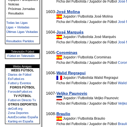
Ficha del Futbolista / Jugador de Fútbol
José
· Noticias
· Próximas Jornadas
1603-
José Molina
· Resultados
Jugador / Futbolista José Molina
Ficha del Futbolista / Jugador de Fútbol
José 
Todas las Ligas
Ligas + Visitadas
1604-
José Marqués
Últimas Ligas Visitadas
Jugador / Futbolista José Marqués
Resultados Partidos
Ficha del Futbolista / Jugador de Fútbol
José
Televisión Fútbol
1605-
Corominas
·
Fútbol en Televisión
Jugador / Futbolista Corominas
Ficha del Futbolista / Jugador de Fútbol
Coro
Webs Amigas
WEBS FÚTBOL
1606-
Walid Regragui
·
Diarios de Fútbol
Jugador / Futbolista Walid Regragui
·
EsFutbol.es
Ficha del Futbolista / Jugador de Fútbol
Walid
·
Futbol y Eventos
FOROS FÚTBOL
·
ForosdeFutbol.es
1607-
Veljko Paunovic
TV FÚTBOL
Jugador / Futbolista Veljko Paunovic
·
Futbol en Directo Tv
Ficha del Futbolista / Jugador de Fútbol
Veljk
OTROS DEPORTES
·
deGolf.org
·
Zona Deportes
1608-
Braulio
·
AutoEscuelas España
Jugador / Futbolista Braulio
·
Karting en España
Ficha del Futbolista / Jugador de Fútbol
Braul