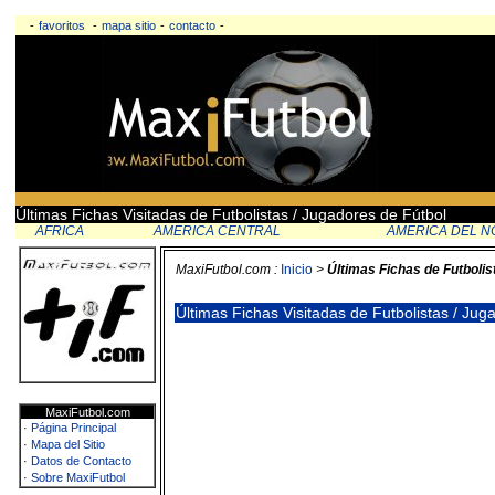
-
favoritos
-
mapa sitio
-
contacto
-
Últimas Fichas Visitadas de Futbolistas / Jugadores de Fútbol
AFRICA
AMERICA CENTRAL
AMERICA DEL N
MaxiFutbol.com :
Inicio
>
Últimas Fichas de Futbolis
Últimas Fichas Visitadas de Futbolistas / Ju
MaxiFutbol.com
·
Página Principal
·
Mapa del Sitio
·
Datos de Contacto
·
Sobre MaxiFutbol