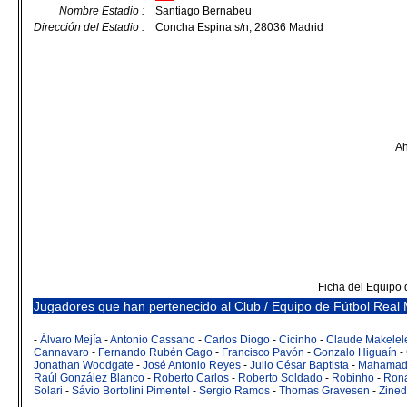
Nombre Estadio :
Santiago Bernabeu
Dirección del Estadio :
Concha Espina s/n, 28036 Madrid
Ah
Ficha del Equipo 
Jugadores que han pertenecido al Club / Equipo de Fútbol Real 
-
Álvaro Mejía
-
Antonio Cassano
-
Carlos Diogo
-
Cicinho
-
Claude Makelel
Cannavaro
-
Fernando Rubén Gago
-
Francisco Pavón
-
Gonzalo Higuaín
-
Jonathan Woodgate
-
José Antonio Reyes
-
Julio César Baptista
-
Mahamado
Raúl González Blanco
-
Roberto Carlos
-
Roberto Soldado
-
Robinho
-
Rona
Solari
-
Sávio Bortolini Pimentel
-
Sergio Ramos
-
Thomas Gravesen
-
Zined