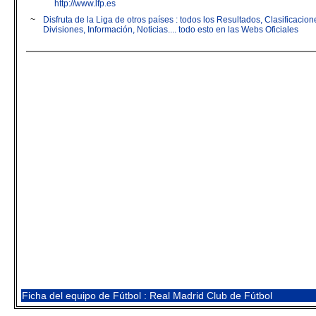
http://www.lfp.es
~
Disfruta de la Liga de otros países : todos los Resultados, Clasificaci
Divisiones, Información, Noticias.... todo esto en las Webs Oficiales
Ficha del equipo de Fútbol : Real Madrid Club de Fútbol