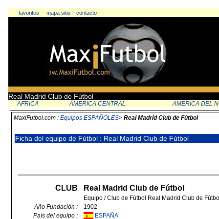
-
favoritos
-
mapa sitio
-
contacto
-
Real Madrid Club de Fútbol
AFRICA
AMERICA CENTRAL
AMERICA DEL 
MaxiFutbol.com :
Equipos ESPAÑOLES
>
Real Madrid Club de Fútbol
Ficha del equipo de Fútbol : Real Madrid Club de Fútbol
CLUB
Real Madrid Club de Fútbol
Equipo / Club de Fútbol Real Madrid Club de Fútb
Año Fundación :
1902
País del equipo :
ESPAÑA