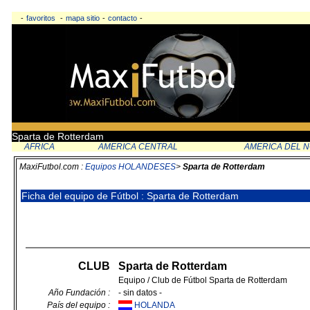
-
favoritos
-
mapa sitio
-
contacto
-
Sparta de Rotterdam
AFRICA
AMERICA CENTRAL
AMERICA DEL 
MaxiFutbol.com :
Equipos HOLANDESES
>
Sparta de Rotterdam
Ficha del equipo de Fútbol : Sparta de Rotterdam
CLUB
Sparta de Rotterdam
Equipo / Club de Fútbol Sparta de Rotterdam
Año Fundación :
- sin datos -
País del equipo :
HOLANDA