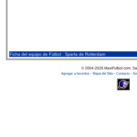
Ficha del equipo de Fútbol : Sparta de Rotterdam
© 2004-2026 MaxiFutbol.com. Sa
Agregar a favoritos
-
Mapa del Sitio
-
Contacto
-
So