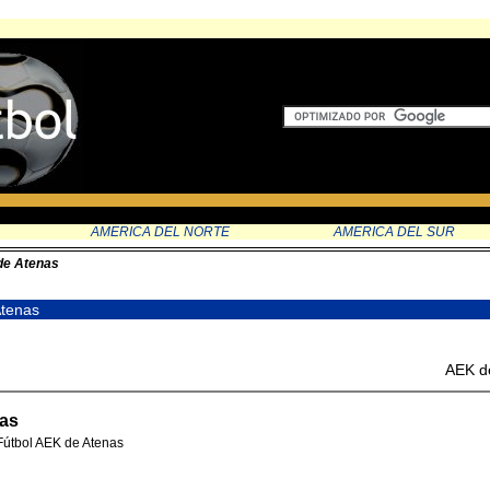
AMERICA DEL NORTE
AMERICA DEL SUR
e Atenas
Atenas
AEK d
nas
Fútbol AEK de Atenas