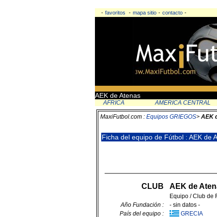
-
favoritos
-
mapa sitio
-
contacto
-
AEK de Atenas
AFRICA
AMERICA CENTRAL
MaxiFutbol.com :
Equipos GRIEGOS
>
AEK d
Ficha del equipo de Fútbol : AEK de 
CLUB
AEK de Ate
Equipo / Club de 
Año Fundación :
- sin datos -
País del equipo :
GRECIA