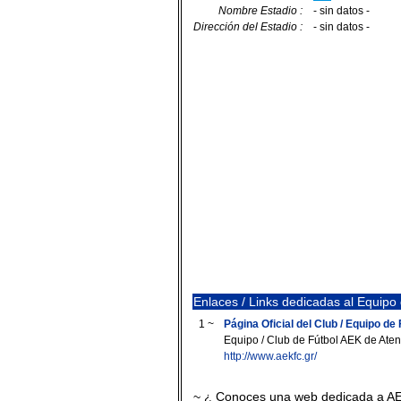
Nombre Estadio :
- sin datos -
Dirección del Estadio :
- sin datos -
Enlaces / Links dedicadas al Equipo
1 ~
Página Oficial del Club / Equipo de
Equipo / Club de Fútbol AEK de Ate
http://www.aekfc.gr/
~ ¿ Conoces una web dedicada a A