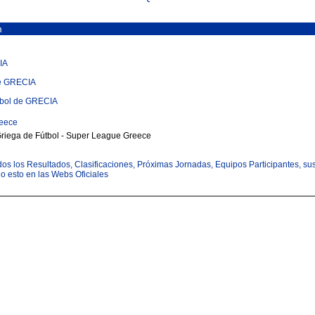
m
IA
de GRECIA
tbol de GRECIA
eece
 Griega de Fútbol - Super League Greece
todos los Resultados, Clasificaciones, Próximas Jornadas, Equipos Participantes, su
odo esto en las Webs Oficiales