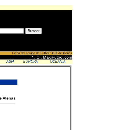
Ficha del equipo de Fútbol : AEK de Atenas
* .·::·. MaxiFutbol.com
ASIA
EUROPA
OCEANIA
e Atenas