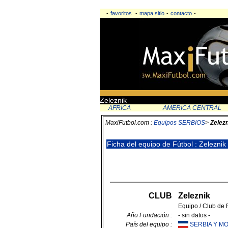
-
favoritos
-
mapa sitio
-
contacto
-
Zeleznik
AFRICA
AMERICA CENTRAL
MaxiFutbol.com :
Equipos SERBIOS
>
Zelezn
Ficha del equipo de Fútbol : Zeleznik
CLUB
Zeleznik
Equipo / Club de 
Año Fundación :
- sin datos -
País del equipo :
SERBIA Y 