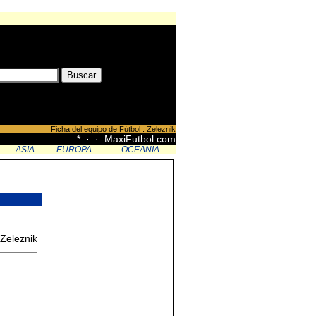
Ficha del equipo de Fútbol : Zeleznik
* .·::·. MaxiFutbol.com
ASIA
EUROPA
OCEANIA
Zeleznik