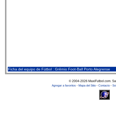
Ficha del equipo de Fútbol : Grêmio Foot-Ball Porto Alegrense
© 2004-2026 MaxiFutbol.com. Sa
Agregar a favoritos
-
Mapa del Sitio
-
Contacto
-
So