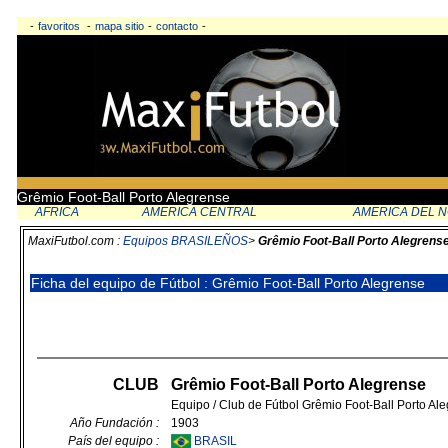
-
favoritos
-
mapa sitio
-
contacto
-
Grêmio Foot-Ball Porto Alegrense
AFRICA
AMERICA CENTRAL
AMERICA DEL 
MaxiFutbol.com :
Equipos BRASILEÑOS
>
Grêmio Foot-Ball Porto Alegrens
Ficha del equipo de Fútbol : Grêmio Foot-Ball Porto Alegrense
CLUB
Grêmio Foot-Ball Porto Alegrense
Equipo / Club de Fútbol Grêmio Foot-Ball Porto Al
Año Fundación :
1903
País del equipo :
BRASIL