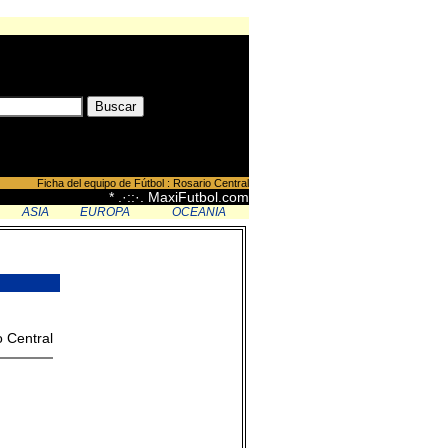
Ficha del equipo de Fútbol : Rosario Central
* .·::·. MaxiFutbol.com
ASIA
EUROPA
OCEANIA
 Central