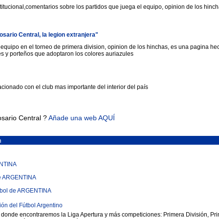
titucional,comentarios sobre los partidos que juega el equipo, opinion de los hinch
ario Central, la legion extranjera"
quipo en el torneo de primera division, opinion de los hinchas, es una pagina he
s y porteños que adoptaron los colores auriazules
lacionado con el club mas importante del interior del país
sario Central ?
Añade una web AQUÍ
m
ENTINA
 de ARGENTINA
útbol de ARGENTINA
ón del Fútbol Argentino
, donde encontraremos la Liga Apertura y más competiciones: Primera División, Pr