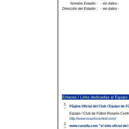
Nombre Estadio :
- sin datos -
Dirección del Estadio :
- sin datos -
Enlaces / Links dedicadas al Equipo
1
Página Oficial del Club / Equipo de F
~
Equipo / Club de Fútbol Rosario Centr
http://www.rosariocentral.com/
2
www.canalla.com "el sitio oficial del
~