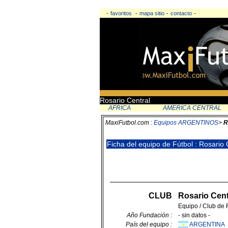
-
favoritos
-
mapa sitio
-
contacto
-
Rosario Central
AFRICA
AMERICA CENTRAL
MaxiFutbol.com :
Equipos ARGENTINOS
>
R
Ficha del equipo de Fútbol : Rosario
CLUB
Rosario Cen
Equipo / Club de 
Año Fundación :
- sin datos -
País del equipo :
ARGENTINA