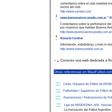
comentarios sobre el club realidad ins
socios del club
http://www.canalla.com
3
www.buenosairescanalla.com.ar " Ros
~
Comentarios sobre la perfomance del e
por rosarinos que habitan Buenos Aire
http://www.buenosairescanalla.com.ar
4
Rosario Central
~
Información, estadísticas, y todo lo re
http://www.estoescentral.com.ar
~ ¿ Conoces una web dedicada a Ro
Otras referencias en MaxiFutbol.co
Clubs / Equipos de Fútbol de ARG
Futbolistas / Jugadores de Fútbol
Asociaciones / Federaciones de F
Liga de ARGENTINA. AFA - Asociaci
La Asociación del Fútbol Argentino