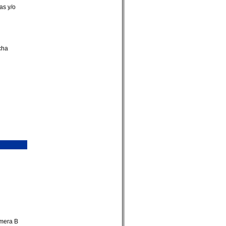
as y/o
cha
imera B