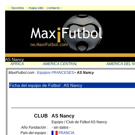
-
favoritos
-
mapa sitio
-
contacto
-
AS Nancy
AFRICA
AMERICA CENTRAL
AMERICA DEL 
MaxiFutbol.com :
Equipos FRANCESES
>
AS Nancy
Ficha del equipo de Fútbol : AS Nancy
CLUB
AS Nancy
Equipo / Club de Fútbol AS Nancy
Año Fundación :
- sin datos -
País del equipo :
FRANCIA