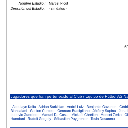
Nombre Estadio :
Marcel Picot
Dirección del Estadio :
- sin datos -
Ah
Jugadores que han pertenecido al Club / Equipo de Fútbol AS N
-
Aboulaye Keita
-
Adrian Sarkisian
-
André Luiz
-
Benjamin Gavanon
-
Cédri
Biancalani
-
Gaston Curbelo
-
Gennaro Bracigliano
-
Jérémy Sapina
-
Jonat
Ludovic Guerriero
-
Manuel Da Costa
-
Mickaël Chrétien
-
Moncef Zerka
-
Ol
Hamdani
-
Rudolf Gergely
-
Sébastien Puygrenier
-
Tosin Dosunmu