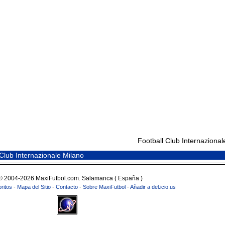
Football Club Internazional
 Club Internazionale Milano
© 2004-2026 MaxiFutbol.com. Salamanca ( España )
ritos
-
Mapa del Sitio
-
Contacto
-
Sobre MaxiFutbol
-
Añadir a del.icio.us