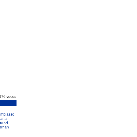
676 veces
ambiasso
aria
-
razzi
-
ernan