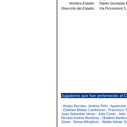
Nombre Estadio :
Stadio Giuseppe 
Dirección del Estadio :
Via Piccolomini 5
Jugadores que han pertenecido al Cl
-
Alvaro Recoba
-
Andrea Pirlo
-
Aparecido
-
Esteban Matias Cambiasso
-
Francesco T
Juan Sebastian Veron
-
Julio Cesar
-
Julio
Nicolas Andres Burdisso
-
Obafemi Martins
Solari
-
Sinisa Mihajlovic
-
Walter Adrian S