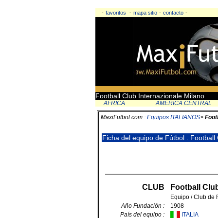
-
favoritos
-
mapa sitio
-
contacto
-
Football Club Internazionale Milano
AFRICA
AMERICA CENTRAL
MaxiFutbol.com :
Equipos ITALIANOS
>
Foot
Ficha del equipo de Fútbol : Football
CLUB
Football Clu
Equipo / Club de F
Año Fundación :
1908
País del equipo :
ITALIA