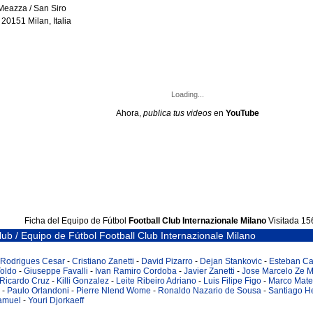
Meazza / San Siro
, 20151 Milan, Italia
Loading...
Ahora,
publica tus videos
en
YouTube
Ficha del Equipo de Fútbol
Football Club Internazionale Milano
Visitada 15
ub / Equipo de Fútbol Football Club Internazionale Milano
 Rodrigues Cesar
-
Cristiano Zanetti
-
David Pizarro
-
Dejan Stankovic
-
Esteban C
oldo
-
Giuseppe Favalli
-
Ivan Ramiro Cordoba
-
Javier Zanetti
-
Jose Marcelo Ze M
 Ricardo Cruz
-
Killi Gonzalez
-
Leite Ribeiro Adriano
-
Luis Filipe Figo
-
Marco Mate
-
Paulo Orlandoni
-
Pierre Nlend Wome
-
Ronaldo Nazario de Sousa
-
Santiago H
amuel
-
Youri Djorkaeff