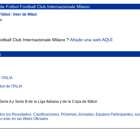
de Fútbol Football Club Internazionale Milano
útbol : Inter de Milan
an
tball Club Internazionale Milano ?
Añade una web AQUÍ
m
e ITALIA
bol de ITALIA
erie A y Serie B de la Liga Italiana y de la Copa de fútbol.
todos los Resultados, Clasificaciones, Próximas Jornadas, Equipos Participantes, su
odo esto en las Webs Oficiales