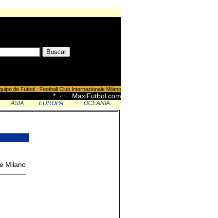
quipo de Fútbol : Football Club Internazionale Milano
* .·::·. MaxiFutbol.com
ASIA
EUROPA
OCEANIA
le Milano