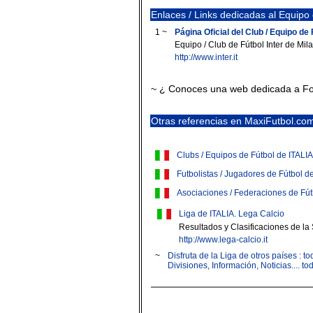
Enlaces / Links dedicadas al Equipo 
1 ~
Página Oficial del Club / Equipo de F
Equipo / Club de Fútbol Inter de Mil
http://www.inter.it
~ ¿ Conoces una web dedicada a Foo
Otras referencias en MaxiFutbol.co
Clubs / Equipos de Fútbol de ITALIA
Futbolistas / Jugadores de Fútbol d
Asociaciones / Federaciones de Fút
Liga de ITALIA. Lega Calcio
Resultados y Clasificaciones de la S
http://www.lega-calcio.it
~
Disfruta de la Liga de otros países : 
Divisiones, Información, Noticias.... t