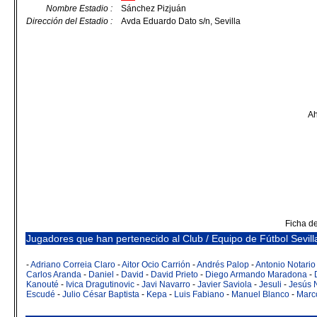
Nombre Estadio :
Sánchez Pizjuán
Dirección del Estadio :
Avda Eduardo Dato s/n, Sevilla
Ah
Ficha d
Jugadores que han pertenecido al Club / Equipo de Fútbol Sevill
-
Adriano Correia Claro
-
Aitor Ocio Carrión
-
Andrés Palop
-
Antonio Notario
Carlos Aranda
-
Daniel
-
David
-
David Prieto
-
Diego Armando Maradona
-
Kanouté
-
Ivica Dragutinovic
-
Javi Navarro
-
Javier Saviola
-
Jesuli
-
Jesús 
Escudé
-
Julio César Baptista
-
Kepa
-
Luis Fabiano
-
Manuel Blanco
-
Marc