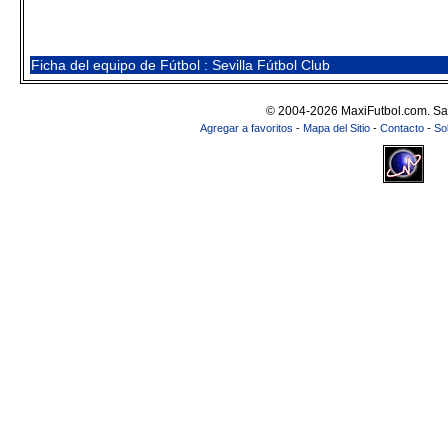
Ficha del equipo de Fútbol : Sevilla Fútbol Club
© 2004-2026 MaxiFutbol.com. Sa
Agregar a favoritos
-
Mapa del Sitio
-
Contacto
-
So