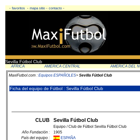
-
favoritos
-
mapa sitio
-
contacto
-
Sevilla Fútbol Club
AFRICA
AMERICA CENTRAL
AMERICA DEL 
MaxiFutbol.com :
Equipos ESPAÑOLES
>
Sevilla Fútbol Club
Ficha del equipo de Fútbol : Sevilla Fútbol Club
CLUB
Sevilla Fútbol Club
Equipo / Club de Fútbol Sevilla Fútbol Club
Año Fundación :
1905
País del equipo :
ESPAÑA