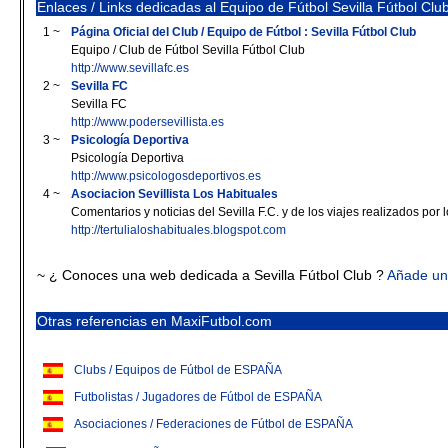
Enlaces / Links dedicadas al Equipo de Fútbol Sevilla Fútbol Clu
1 ~
Página Oficial del Club / Equipo de Fútbol : Sevilla Fútbol Club
Equipo / Club de Fútbol Sevilla Fútbol Club
http://www.sevillafc.es
2 ~
Sevilla FC
Sevilla FC
http://www.podersevillista.es
3 ~
Psicología Deportiva
Psicología Deportiva
http://www.psicologosdeportivos.es
4 ~
Asociacion Sevillista Los Habituales
Comentarios y noticias del Sevilla F.C. y de los viajes realizados por 
http://tertulialoshabituales.blogspot.com
~ ¿ Conoces una web dedicada a Sevilla Fútbol Club ?
Añade un
Otras referencias en MaxiFutbol.com
Clubs / Equipos de Fútbol de ESPAÑA
Futbolistas / Jugadores de Fútbol de ESPAÑA
Asociaciones / Federaciones de Fútbol de ESPAÑA