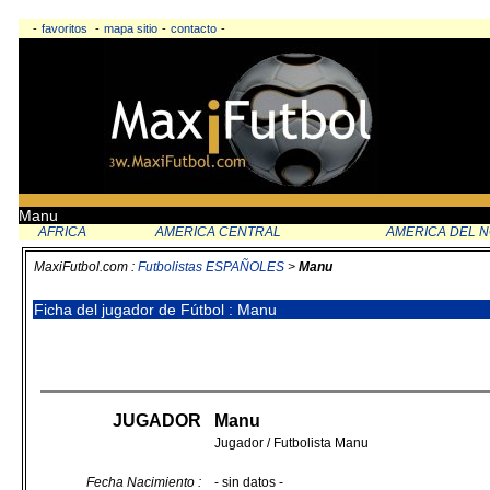
-
favoritos
-
mapa sitio
-
contacto
-
Manu
AFRICA
AMERICA CENTRAL
AMERICA DEL 
MaxiFutbol.com :
Futbolistas ESPAÑOLES
>
Manu
Ficha del jugador de Fútbol : Manu
JUGADOR
Manu
Jugador / Futbolista Manu
Fecha Nacimiento :
- sin datos -