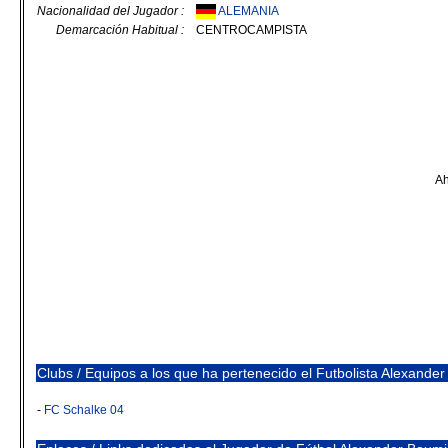
Nacionalidad del Jugador :
ALEMANIA
Demarcación Habitual :
CENTROCAMPISTA
Ah
Clubs / Equipos a los que ha pertenecido el Futbolista Alexand
-
FC Schalke 04