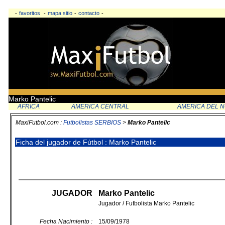
-
favoritos
-
mapa sitio
-
contacto
-
Marko Pantelic
AFRICA
AMERICA CENTRAL
AMERICA DEL 
MaxiFutbol.com :
Futbolistas SERBIOS
>
Marko Pantelic
Ficha del jugador de Fútbol : Marko Pantelic
JUGADOR
Marko Pantelic
Jugador / Futbolista Marko Pantelic
Fecha Nacimiento :
15/09/1978