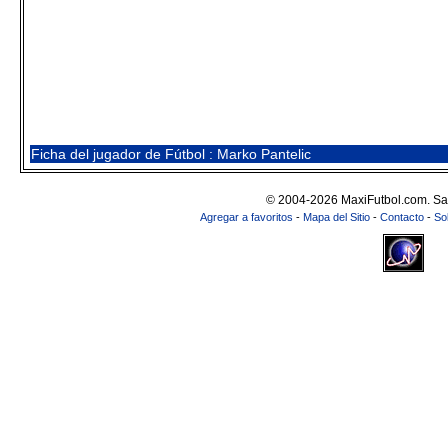
Ficha del jugador de Fútbol : Marko Pantelic
© 2004-2026 MaxiFutbol.com. Sa
Agregar a favoritos
-
Mapa del Sitio
-
Contacto
-
So