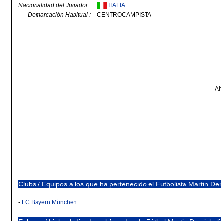
Nacionalidad del Jugador :
ITALIA
Demarcación Habitual :
CENTROCAMPISTA
Ah
Clubs / Equipos a los que ha pertenecido el Futbolista Martin De
-
FC Bayern München