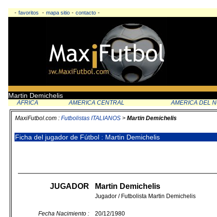
-
favoritos
-
mapa sitio
-
contacto
-
Martin Demichelis
AFRICA
AMERICA CENTRAL
AMERICA DEL 
MaxiFutbol.com :
Futbolistas ITALIANOS
>
Martin Demichelis
Ficha del jugador de Fútbol : Martin Demichelis
JUGADOR
Martin Demichelis
Jugador / Futbolista Martin Demichelis
Fecha Nacimiento :
20/12/1980