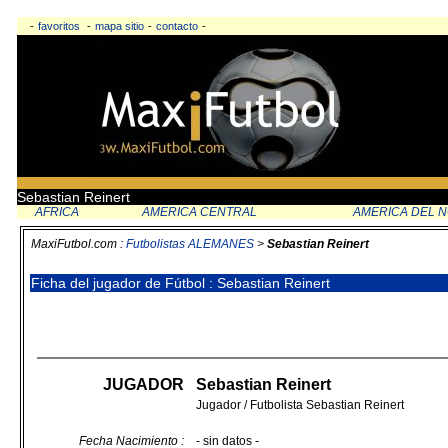
-
favoritos
-
mapa sitio
-
contacto
-
Sebastian Reinert
AFRICA
AMERICA CENTRAL
AMERICA DEL 
MaxiFutbol.com :
Futbolistas ALEMANES
>
Sebastian Reinert
Ficha del jugador de Fútbol : Sebastian Reinert
JUGADOR
Sebastian Reinert
Jugador / Futbolista Sebastian Reinert
Fecha Nacimiento :
- sin datos -