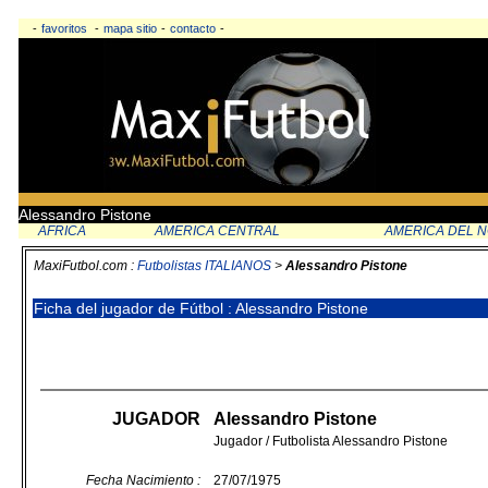
-
favoritos
-
mapa sitio
-
contacto
-
Alessandro Pistone
AFRICA
AMERICA CENTRAL
AMERICA DEL 
MaxiFutbol.com :
Futbolistas ITALIANOS
>
Alessandro Pistone
Ficha del jugador de Fútbol : Alessandro Pistone
JUGADOR
Alessandro Pistone
Jugador / Futbolista Alessandro Pistone
Fecha Nacimiento :
27/07/1975