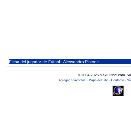
Ficha del jugador de Fútbol : Alessandro Pistone
© 2004-2026 MaxiFutbol.com. Sa
Agregar a favoritos
-
Mapa del Sitio
-
Contacto
-
So