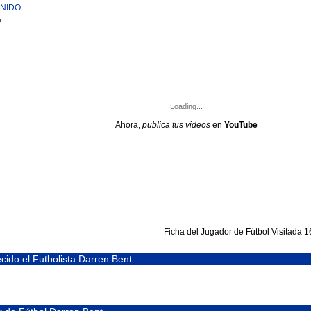
UNIDO
O
Loading...
Ahora,
publica tus videos
en
YouTube
Ficha del Jugador de Fútbol
Visitada 
cido el Futbolista Darren Bent