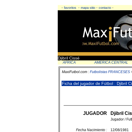
-
favoritos
-
mapa sitio
-
contacto
-
Djibril Cissé
AFRICA
AMERICA CENTRAL
MaxiFutbol.com :
Futbolistas FRANCESES
Ficha del jugador de Fútbol : Djibril 
JUGADOR
Djibril C
Jugador / Fut
Fecha Nacimiento :
12/08/1981