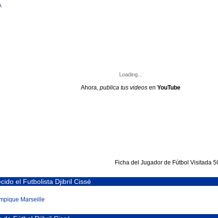
A
Loading...
Ahora,
publica tus videos
en
YouTube
Ficha del Jugador de Fútbol
Visitada 
ido el Futbolista Djibril Cissé
mpique Marseille