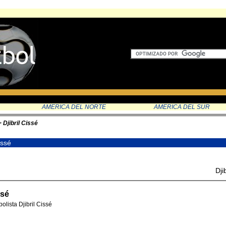
AMERICA DEL NORTE
AMERICA DEL SUR
>
Djibril Cissé
Cissé
Dji
issé
bolista Djibril Cissé