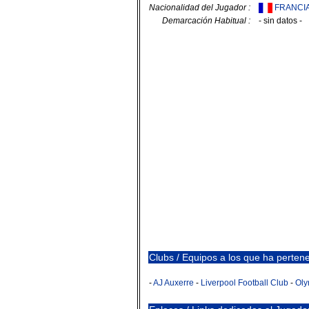
Nacionalidad del Jugador :
FRANCI
Demarcación Habitual :
- sin datos -
Clubs / Equipos a los que ha pertenec
-
AJ Auxerre
-
Liverpool Football Club
-
Oly