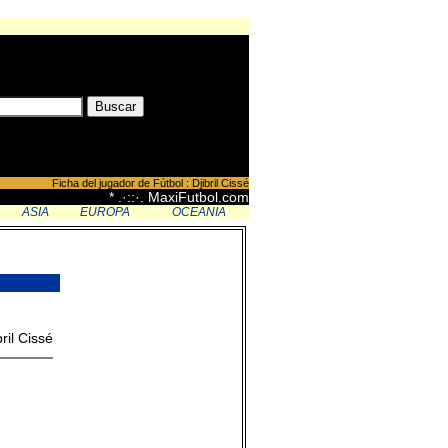
Ficha del jugador de Fútbol : Djibril Cissé
* .·::·. MaxiFutbol.com
ASIA
EUROPA
OCEANIA
bril Cissé