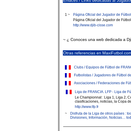
Enlaces / Links dedicadas al Jugador 
1 ~
Página Oficial del Jugador de Fútbol 
Página Oficial del Jugador de Fútbol 
http://www.djib-cisse.com
~ ¿ Conoces una web dedicada a Dji
Otras referencias en MaxiFutbol.co
Clubs / Equipos de Fútbol de FRAN
Futbolistas / Jugadores de Fútbol 
Asociaciones / Federaciones de Fú
Liga de FRANCIA. LFP - Liga de Fú
Le Championnat : Liga 1, Liga 2, Cop
clasificaciones, noticias, la Copa d
http://www.lfp.fr
~
Disfruta de la Liga de otros países : 
Divisiones, Información, Noticias.... t