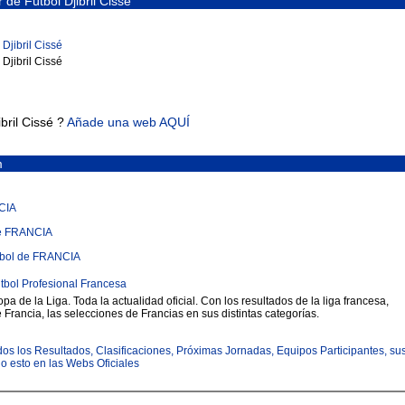
de Fútbol Djibril Cissé
Djibril Cissé
Djibril Cissé
bril Cissé ?
Añade una web AQUÍ
m
CIA
de FRANCIA
tbol de FRANCIA
tbol Profesional Francesa
a de la Liga. Toda la actualidad oficial. Con los resultados de la liga francesa,
e Francia, las selecciones de Francias en sus distintas categorías.
todos los Resultados, Clasificaciones, Próximas Jornadas, Equipos Participantes, su
odo esto en las Webs Oficiales