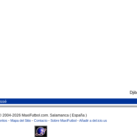
Djib
Cissé
© 2004-2026 MaxiFutbol.com. Salamanca ( España )
ritos
-
Mapa del Sitio
-
Contacto
-
Sobre MaxiFutbol
-
Añadir a del.icio.us