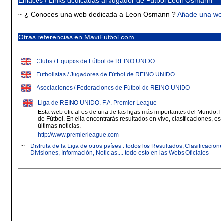
Enlaces / Links dedicadas al Jugador de Fútbol Leon Osmann
~ ¿ Conoces una web dedicada a Leon Osmann ?
Añade una w
Otras referencias en MaxiFutbol.com
Clubs / Equipos de Fútbol de REINO UNIDO
Futbolistas / Jugadores de Fútbol de REINO UNIDO
Asociaciones / Federaciones de Fútbol de REINO UNIDO
Liga de REINO UNIDO. F.A. Premier League
Esta web oficial es de una de las ligas más importantes del Mundo: la
de Fútbol. En ella encontrarás resultados en vivo, clasificaciones, est
últimas noticias.
http://www.premierleague.com
~
Disfruta de la Liga de otros países : todos los Resultados, Clasificaci
Divisiones, Información, Noticias.... todo esto en las Webs Oficiales