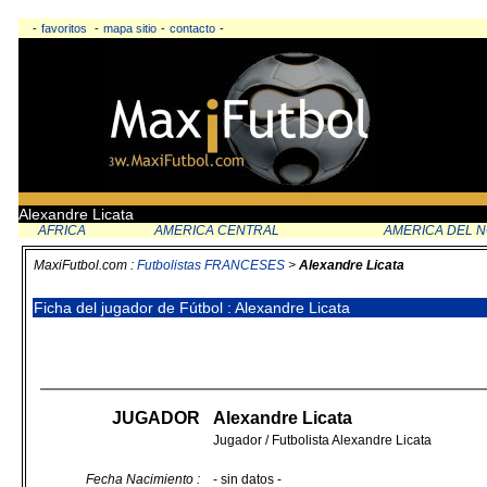
-
favoritos
-
mapa sitio
-
contacto
-
Alexandre Licata
AFRICA
AMERICA CENTRAL
AMERICA DEL 
MaxiFutbol.com :
Futbolistas FRANCESES
>
Alexandre Licata
Ficha del jugador de Fútbol : Alexandre Licata
JUGADOR
Alexandre Licata
Jugador / Futbolista Alexandre Licata
Fecha Nacimiento :
- sin datos -