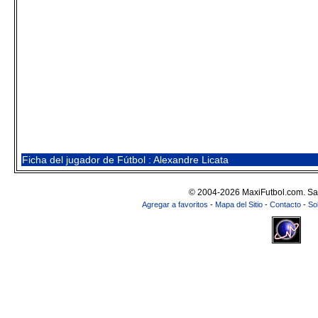
Ficha del jugador de Fútbol : Alexandre Licata
© 2004-2026 MaxiFutbol.com. Sa
Agregar a favoritos
-
Mapa del Sitio
-
Contacto
-
So