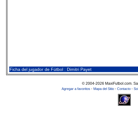
Ficha del jugador de Fútbol : Dimitri Payet
© 2004-2026 MaxiFutbol.com. Sa
Agregar a favoritos
-
Mapa del Sitio
-
Contacto
-
So