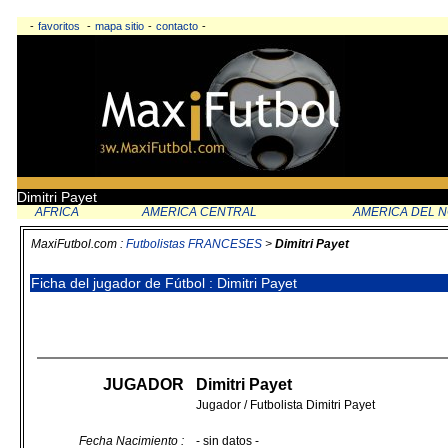
-
favoritos
-
mapa sitio
-
contacto
-
Dimitri Payet
AFRICA
AMERICA CENTRAL
AMERICA DEL 
MaxiFutbol.com :
Futbolistas FRANCESES
>
Dimitri Payet
Ficha del jugador de Fútbol : Dimitri Payet
JUGADOR
Dimitri Payet
Jugador / Futbolista Dimitri Payet
Fecha Nacimiento :
- sin datos -