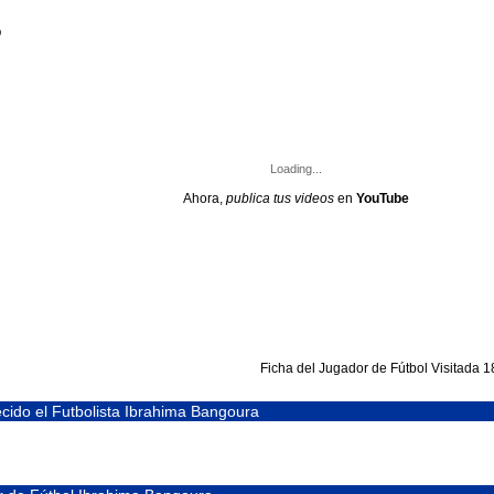
O
Loading...
Ahora,
publica tus videos
en
YouTube
Ficha del Jugador de Fútbol
Visitada 
ecido el Futbolista Ibrahima Bangoura