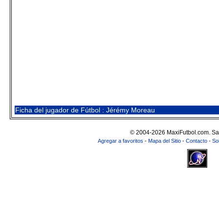
Ficha del jugador de Fútbol : Jérémy Moreau
© 2004-2026 MaxiFutbol.com. Sa
Agregar a favoritos
-
Mapa del Sitio
-
Contacto
-
So