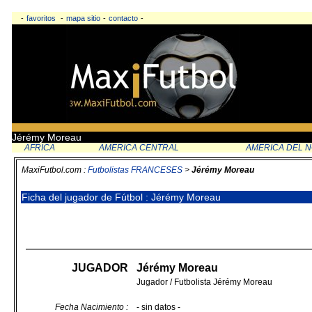
-
favoritos
-
mapa sitio
-
contacto
-
Jérémy Moreau
AFRICA
AMERICA CENTRAL
AMERICA DEL 
MaxiFutbol.com :
Futbolistas FRANCESES
>
Jérémy Moreau
Ficha del jugador de Fútbol : Jérémy Moreau
JUGADOR
Jérémy Moreau
Jugador / Futbolista Jérémy Moreau
Fecha Nacimiento :
- sin datos -