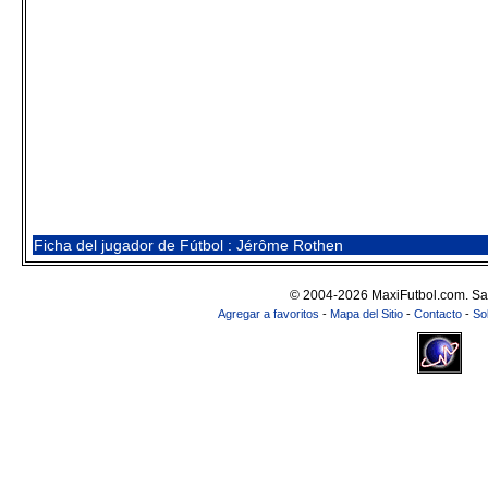
Ficha del jugador de Fútbol : Jérôme Rothen
© 2004-2026 MaxiFutbol.com. Sa
Agregar a favoritos
-
Mapa del Sitio
-
Contacto
-
So