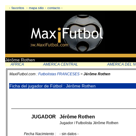
-
favoritos
-
mapa sitio
-
contacto
-
Jérôme Rothen
AFRICA
AMERICA CENTRAL
AMERICA DEL 
MaxiFutbol.com :
Futbolistas FRANCESES
>
Jérôme Rothen
Ficha del jugador de Fútbol : Jérôme Rothen
JUGADOR
Jérôme Rothen
Jugador / Futbolista Jérôme Rothen
Fecha Nacimiento :
- sin datos -