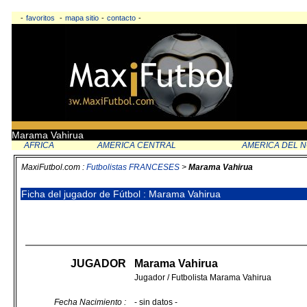
-
favoritos
-
mapa sitio
-
contacto
-
Marama Vahirua
AFRICA
AMERICA CENTRAL
AMERICA DEL 
MaxiFutbol.com :
Futbolistas FRANCESES
>
Marama Vahirua
Ficha del jugador de Fútbol : Marama Vahirua
JUGADOR
Marama Vahirua
Jugador / Futbolista Marama Vahirua
Fecha Nacimiento :
- sin datos -