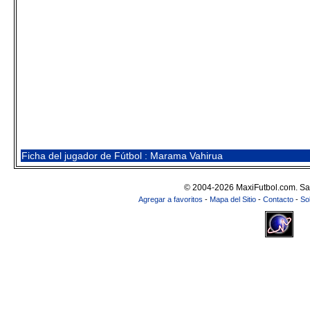
Ficha del jugador de Fútbol : Marama Vahirua
© 2004-2026 MaxiFutbol.com. Sa
Agregar a favoritos
-
Mapa del Sitio
-
Contacto
-
So