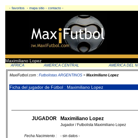
-
favoritos
-
mapa sitio
-
contacto
-
Maximiliano Lopez
AFRICA
AMERICA CENTRAL
AMERICA DEL 
MaxiFutbol.com :
Futbolistas ARGENTINOS
>
Maximiliano Lopez
Ficha del jugador de Fútbol : Maximiliano Lopez
JUGADOR
Maximiliano Lopez
Jugador / Futbolista Maximiliano Lopez
Fecha Nacimiento :
- sin datos -