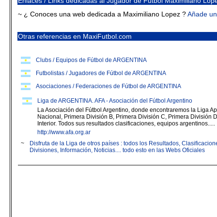
Enlaces / Links dedicadas al Jugador de Fútbol Maximiliano Lop
~ ¿ Conoces una web dedicada a Maximiliano Lopez ?
Añade un
Otras referencias en MaxiFutbol.com
Clubs / Equipos de Fútbol de ARGENTINA
Futbolistas / Jugadores de Fútbol de ARGENTINA
Asociaciones / Federaciones de Fútbol de ARGENTINA
Liga de ARGENTINA. AFA - Asociación del Fútbol Argentino
La Asociación del Fútbol Argentino, donde encontraremos la Liga Ap
Nacional, Primera División B, Primera División C, Primera División 
Interior. Todos sus resultados clasificaciones, equipos argentinos.....
http://www.afa.org.ar
~
Disfruta de la Liga de otros países : todos los Resultados, Clasificaci
Divisiones, Información, Noticias.... todo esto en las Webs Oficiales