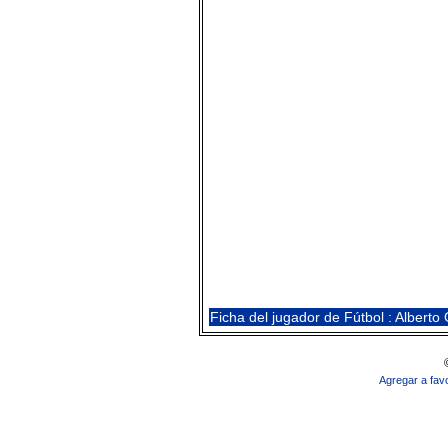
Ficha del jugador de Fútbol : Alberto
Agregar a favo