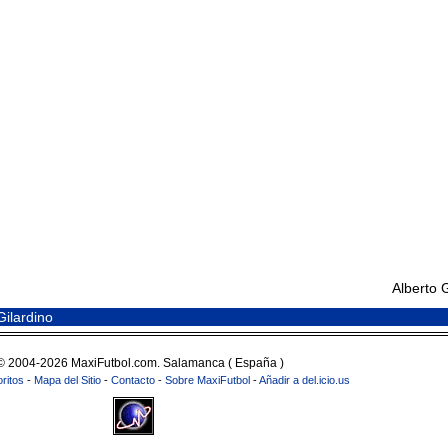
Alberto G
 Gilardino
© 2004-2026 MaxiFutbol.com. Salamanca ( España )
ritos
-
Mapa del Sitio
-
Contacto
-
Sobre MaxiFutbol
-
Añadir a del.icio.us