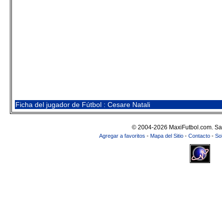
Ficha del jugador de Fútbol : Cesare Natali
© 2004-2026 MaxiFutbol.com. Sa
Agregar a favoritos
-
Mapa del Sitio
-
Contacto
-
So