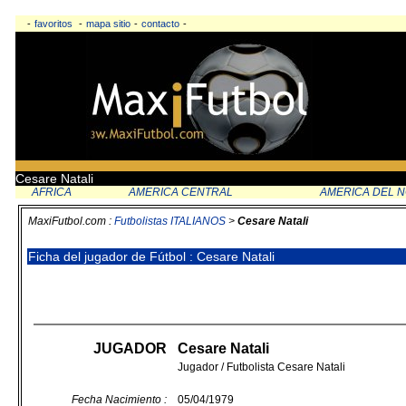
-
favoritos
-
mapa sitio
-
contacto
-
Cesare Natali
AFRICA
AMERICA CENTRAL
AMERICA DEL 
MaxiFutbol.com :
Futbolistas ITALIANOS
>
Cesare Natali
Ficha del jugador de Fútbol : Cesare Natali
JUGADOR
Cesare Natali
Jugador / Futbolista Cesare Natali
Fecha Nacimiento :
05/04/1979