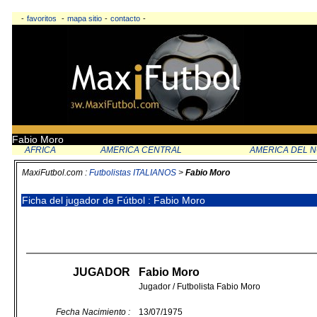
-
favoritos
-
mapa sitio
-
contacto
-
Fabio Moro
AFRICA
AMERICA CENTRAL
AMERICA DEL 
MaxiFutbol.com :
Futbolistas ITALIANOS
>
Fabio Moro
Ficha del jugador de Fútbol : Fabio Moro
JUGADOR
Fabio Moro
Jugador / Futbolista Fabio Moro
Fecha Nacimiento :
13/07/1975