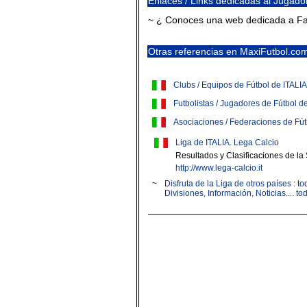
Enlaces / Links dedicadas al Jugador
~ ¿ Conoces una web dedicada a Fab
Otras referencias en MaxiFutbol.co
Clubs / Equipos de Fútbol de ITALIA
Futbolistas / Jugadores de Fútbol d
Asociaciones / Federaciones de Fút
Liga de ITALIA. Lega Calcio
Resultados y Clasificaciones de la S
http://www.lega-calcio.it
~
Disfruta de la Liga de otros países : 
Divisiones, Información, Noticias.... t