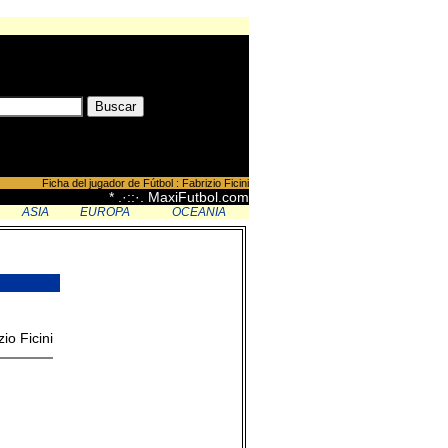
Ficha del jugador de Fútbol : Fabrizio Ficini
* .·::·. MaxiFutbol.com
ASIA
EUROPA
OCEANIA
io Ficini