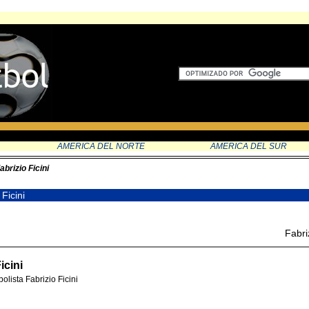
AMERICA DEL NORTE
AMERICA DEL SUR
abrizio Ficini
 Ficini
Fabriz
Ficini
olista Fabrizio Ficini