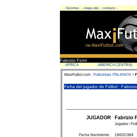
-
favoritos
-
mapa sitio
-
contacto
-
Fabrizio Ficini
AFRICA
AMERICA CENTRAL
MaxiFutbol.com :
Futbolistas ITALIANOS
>
F
Ficha del jugador de Fútbol : Fabrizio
JUGADOR
Fabrizio 
Jugador / Futb
Fecha Nacimiento :
19/03/1984