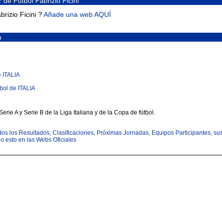
 de Fútbol Fabrizio Ficini
rizio Ficini ?
Añade una web AQUÍ
m
e ITALIA
bol de ITALIA
erie A y Serie B de la Liga Italiana y de la Copa de fútbol.
todos los Resultados, Clasificaciones, Próximas Jornadas, Equipos Participantes, su
odo esto en las Webs Oficiales