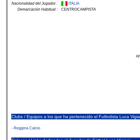
Nacionalidad del Jugador :
ITALIA
Demarcación Habitual :
CENTROCAMPISTA
Ah
Clubs / Equipos a los que ha pertenecido el Futbolista Luca Vigia
-
Reggina Calcio