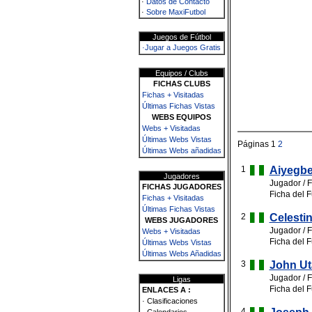
·
Datos de Contacto
·
Sobre MaxiFutbol
Juegos de Fútbol
·Jugar a Juegos Gratis
Equipos / Clubs
FICHAS CLUBS
Fichas + Visitadas
Últimas Fichas Vistas
WEBS EQUIPOS
Webs + Visitadas
Últimas Webs Vistas
Páginas 1
2
Últimas Webs añadidas
1
Aiyegbe
Jugadores
Jugador / 
FICHAS JUGADORES
Ficha del F
Fichas + Visitadas
Últimas Fichas Vistas
2
Celesti
WEBS JUGADORES
Jugador / F
Webs + Visitadas
Ficha del F
Últimas Webs Vistas
Últimas Webs Añadidas
3
John Ut
Jugador / F
Ligas
Ficha del F
ENLACES A :
· Clasificaciones
4