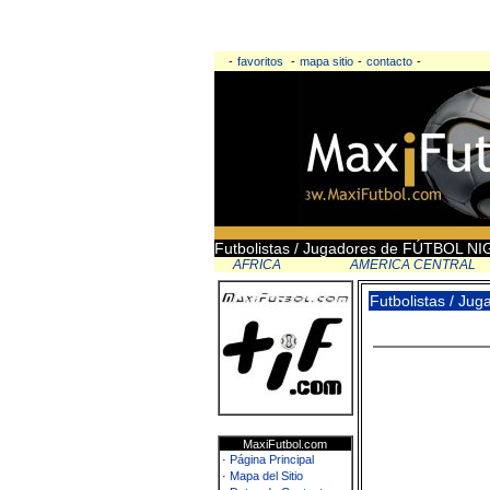
-
favoritos
-
mapa sitio
-
contacto
-
Futbolistas / Jugadores de FÚTBOL 
AFRICA
AMERICA CENTRAL
Futbolistas / J
MaxiFutbol.com
·
Página Principal
·
Mapa del Sitio