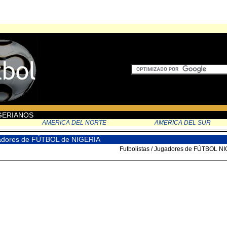
NIGERIANOS
AMERICA DEL NORTE
AMERICA DEL SUR
ugadores de FÚTBOL de NIGERIA
Futbolistas / Jugadores de FÚTBOL 