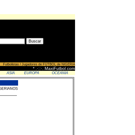
Futbolistas / Jugadores de FÚTBOL de NIGERIA
* .·::·. MaxiFutbol.com
ASIA
EUROPA
OCEANIA
NIGERIANOS