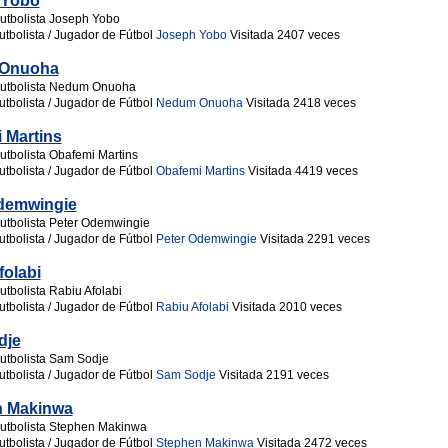
 Yobo
Futbolista Joseph Yobo
utbolista / Jugador de Fútbol
Joseph Yobo
Visitada 2407 veces
Onuoha
Futbolista Nedum Onuoha
utbolista / Jugador de Fútbol
Nedum Onuoha
Visitada 2418 veces
 Martins
utbolista Obafemi Martins
utbolista / Jugador de Fútbol
Obafemi Martins
Visitada 4419 veces
demwingie
Futbolista Peter Odemwingie
utbolista / Jugador de Fútbol
Peter Odemwingie
Visitada 2291 veces
folabi
utbolista Rabiu Afolabi
utbolista / Jugador de Fútbol
Rabiu Afolabi
Visitada 2010 veces
dje
Futbolista Sam Sodje
utbolista / Jugador de Fútbol
Sam Sodje
Visitada 2191 veces
n Makinwa
Futbolista Stephen Makinwa
utbolista / Jugador de Fútbol
Stephen Makinwa
Visitada 2472 veces