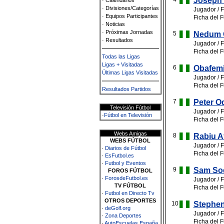
Joseph
· Calendarios
· Divisiones/Categorías
Jugador / 
· Equipos Participantes
Ficha del F
· Noticias
· Próximas Jornadas
5
Nedum 
· Resultados
Jugador / 
Ficha del F
Todas las Ligas
Ligas + Visitadas
6
Obafemi
Últimas Ligas Visitadas
Jugador / F
Ficha del F
Resultados Partidos
7
Peter O
Televisión Fútbol
Jugador / 
·
Fútbol en Televisión
Ficha del F
Webs Amigas
8
Rabiu A
WEBS FÚTBOL
Jugador / F
·
Diarios de Fútbol
Ficha del F
·
EsFutbol.es
·
Futbol y Eventos
9
Sam So
FOROS FÚTBOL
·
ForosdeFutbol.es
Jugador / 
TV FÚTBOL
Ficha del F
·
Futbol en Directo Tv
OTROS DEPORTES
10
Stephe
·
deGolf.org
Jugador / 
·
Zona Deportes
Ficha del F
·
AutoEscuelas España