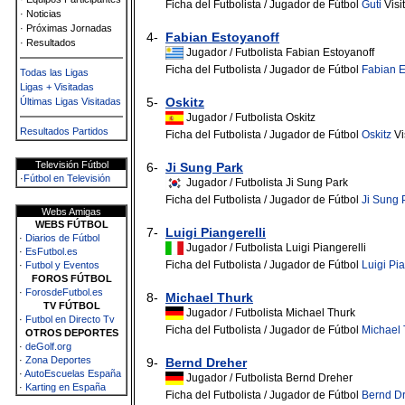
Ficha del Futbolista / Jugador de Fútbol
Guti
Visi
· Noticias
· Próximas Jornadas
4-
Fabian Estoyanoff
· Resultados
Jugador / Futbolista Fabian Estoyanoff
Ficha del Futbolista / Jugador de Fútbol
Fabian E
Todas las Ligas
Ligas + Visitadas
5-
Oskitz
Últimas Ligas Visitadas
Jugador / Futbolista Oskitz
Resultados Partidos
Ficha del Futbolista / Jugador de Fútbol
Oskitz
Vi
Televisión Fútbol
6-
Ji Sung Park
·
Fútbol en Televisión
Jugador / Futbolista Ji Sung Park
Ficha del Futbolista / Jugador de Fútbol
Ji Sung 
Webs Amigas
WEBS FÚTBOL
7-
Luigi Piangerelli
·
Diarios de Fútbol
Jugador / Futbolista Luigi Piangerelli
·
EsFutbol.es
Ficha del Futbolista / Jugador de Fútbol
Luigi Pia
·
Futbol y Eventos
FOROS FÚTBOL
·
ForosdeFutbol.es
8-
Michael Thurk
TV FÚTBOL
Jugador / Futbolista Michael Thurk
·
Futbol en Directo Tv
Ficha del Futbolista / Jugador de Fútbol
Michael 
OTROS DEPORTES
·
deGolf.org
·
Zona Deportes
9-
Bernd Dreher
·
AutoEscuelas España
Jugador / Futbolista Bernd Dreher
·
Karting en España
Ficha del Futbolista / Jugador de Fútbol
Bernd D