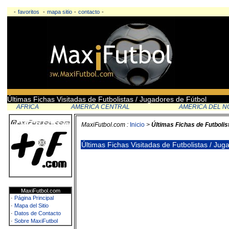
-
favoritos
-
mapa sitio
-
contacto
-
Últimas Fichas Visitadas de Futbolistas / Jugadores de Fútbol
AFRICA
AMERICA CENTRAL
AMERICA DEL N
MaxiFutbol.com :
Inicio
>
Últimas Fichas de Futbolis
Últimas Fichas Visitadas de Futbolistas / Ju
MaxiFutbol.com
·
Página Principal
·
Mapa del Sitio
·
Datos de Contacto
·
Sobre MaxiFutbol