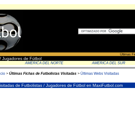
Últimas Fi
 / Jugadores de Fútbol
AMERICA DEL NORTE
AMERICA DEL SUR
icio
>
Últimas Fichas de Futbolistas Visitadas
>
Últimas Webs Visitadas
isitadas de Futbolistas / Jugadores de Fútbol en MaxiFutbol.com