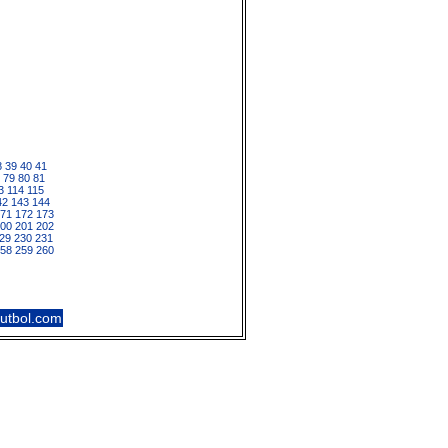
8
39
40
41
79
80
81
3
114
115
42
143
144
71
172
173
00
201
202
29
230
231
58
259
260
Futbol.com