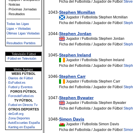
Ficha del Futbolista / Jugador de Fútbol
Steve
· Noticias
· Próximas Jornadas
1043-
Stephen Mcmillan
· Resultados
Jugador / Futbolista Stephen Mcmillan
Ficha del Futbolista / Jugador de Fútbol
Steph
Todas las Ligas
Ligas + Visitadas
1044-
Stephen Jordan
Últimas Ligas Visitadas
Jugador / Futbolista Stephen Jordan
Resultados Partidos
Ficha del Futbolista / Jugador de Fútbol
Steph
Televisión Fútbol
1045-
Stephen Ireland
·
Fútbol en Televisión
Jugador / Futbolista Stephen Ireland
Ficha del Futbolista / Jugador de Fútbol
Steph
Webs Amigas
WEBS FÚTBOL
1046-
Stephen Carr
·
Diarios de Fútbol
Jugador / Futbolista Stephen Carr
·
EsFutbol.es
Ficha del Futbolista / Jugador de Fútbol
Steph
·
Futbol y Eventos
FOROS FÚTBOL
·
ForosdeFutbol.es
1047-
Stephen Bywater
TV FÚTBOL
Jugador / Futbolista Stephen Bywater
·
Futbol en Directo Tv
Ficha del Futbolista / Jugador de Fútbol
Steph
OTROS DEPORTES
·
deGolf.org
·
Zona Deportes
1048-
Simon Davis
·
AutoEscuelas España
Jugador / Futbolista Simon Davis
·
Karting en España
Ficha del Futbolista / Jugador de Fútbol
Simon