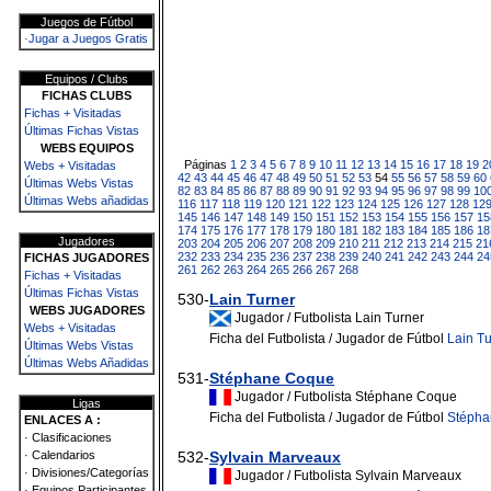
Juegos de Fútbol
·Jugar a Juegos Gratis
Equipos / Clubs
FICHAS CLUBS
Fichas + Visitadas
Últimas Fichas Vistas
WEBS EQUIPOS
Páginas
1
2
3
4
5
6
7
8
9
10
11
12
13
14
15
16
17
18
19
2
Webs + Visitadas
42
43
44
45
46
47
48
49
50
51
52
53
54
55
56
57
58
59
60
Últimas Webs Vistas
82
83
84
85
86
87
88
89
90
91
92
93
94
95
96
97
98
99
10
Últimas Webs añadidas
116
117
118
119
120
121
122
123
124
125
126
127
128
12
145
146
147
148
149
150
151
152
153
154
155
156
157
15
174
175
176
177
178
179
180
181
182
183
184
185
186
18
Jugadores
203
204
205
206
207
208
209
210
211
212
213
214
215
21
232
233
234
235
236
237
238
239
240
241
242
243
244
24
FICHAS JUGADORES
261
262
263
264
265
266
267
268
Fichas + Visitadas
Últimas Fichas Vistas
530-
Lain Turner
WEBS JUGADORES
Jugador / Futbolista Lain Turner
Webs + Visitadas
Ficha del Futbolista / Jugador de Fútbol
Lain T
Últimas Webs Vistas
Últimas Webs Añadidas
531-
Stéphane Coque
Jugador / Futbolista Stéphane Coque
Ligas
Ficha del Futbolista / Jugador de Fútbol
Stépha
ENLACES A :
· Clasificaciones
· Calendarios
532-
Sylvain Marveaux
· Divisiones/Categorías
Jugador / Futbolista Sylvain Marveaux
· Equipos Participantes