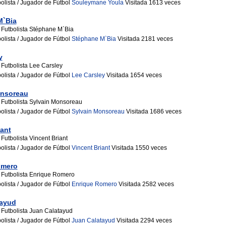
bolista / Jugador de Fútbol
Souleymane Youla
Visitada 1613 veces
M`Bia
 Futbolista Stéphane M`Bia
bolista / Jugador de Fútbol
Stéphane M`Bia
Visitada 2181 veces
y
 Futbolista Lee Carsley
bolista / Jugador de Fútbol
Lee Carsley
Visitada 1654 veces
onsoreau
 Futbolista Sylvain Monsoreau
bolista / Jugador de Fútbol
Sylvain Monsoreau
Visitada 1686 veces
iant
Futbolista Vincent Briant
bolista / Jugador de Fútbol
Vincent Briant
Visitada 1550 veces
omero
 Futbolista Enrique Romero
bolista / Jugador de Fútbol
Enrique Romero
Visitada 2582 veces
tayud
 Futbolista Juan Calatayud
bolista / Jugador de Fútbol
Juan Calatayud
Visitada 2294 veces