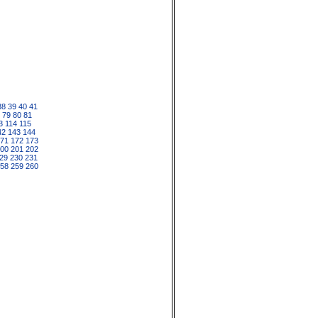
38
39
40
41
79
80
81
3
114
115
42
143
144
71
172
173
00
201
202
29
230
231
58
259
260