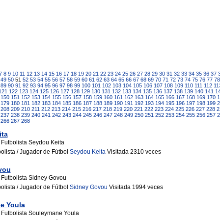
7
8
9
10
11
12
13
14
15
16
17
18
19
20
21
22
23
24
25
26
27
28
29
30
31
32
33
34
35
36
37
49
50
51
52
53
54
55
56
57
58
59
60
61
62
63
64
65
66
67
68
69
70
71
72
73
74
75
76
77
78
89
90
91
92
93
94
95
96
97
98
99
100
101
102
103
104
105
106
107
108
109
110
111
112
11
121
122
123
124
125
126
127
128
129
130
131
132
133
134
135
136
137
138
139
140
141
1
150
151
152
153
154
155
156
157
158
159
160
161
162
163
164
165
166
167
168
169
170
1
179
180
181
182
183
184
185
186
187
188
189
190
191
192
193
194
195
196
197
198
199
2
208
209
210
211
212
213
214
215
216
217
218
219
220
221
222
223
224
225
226
227
228
2
237
238
239
240
241
242
243
244
245
246
247
248
249
250
251
252
253
254
255
256
257
2
266
267
268
ita
 Futbolista Seydou Keita
bolista / Jugador de Fútbol
Seydou Keita
Visitada 2310 veces
vou
 Futbolista Sidney Govou
bolista / Jugador de Fútbol
Sidney Govou
Visitada 1994 veces
e Youla
 Futbolista Souleymane Youla