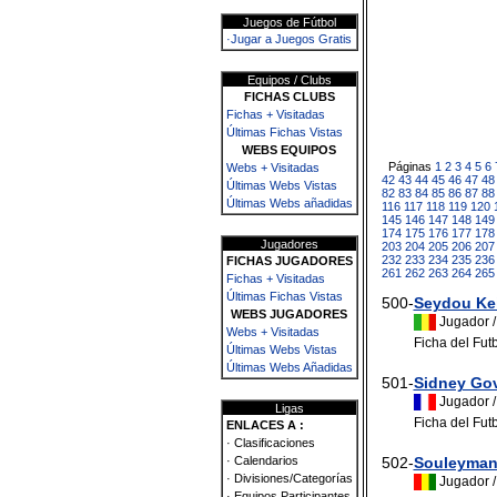
Juegos de Fútbol
·Jugar a Juegos Gratis
Equipos / Clubs
FICHAS CLUBS
Fichas + Visitadas
Últimas Fichas Vistas
WEBS EQUIPOS
Páginas
1
2
3
4
5
6
Webs + Visitadas
42
43
44
45
46
47
48
Últimas Webs Vistas
82
83
84
85
86
87
88
Últimas Webs añadidas
116
117
118
119
120
145
146
147
148
149
174
175
176
177
178
Jugadores
203
204
205
206
207
232
233
234
235
236
FICHAS JUGADORES
261
262
263
264
265
Fichas + Visitadas
Últimas Fichas Vistas
500-
Seydou Ke
WEBS JUGADORES
Jugador /
Webs + Visitadas
Ficha del Fut
Últimas Webs Vistas
Últimas Webs Añadidas
501-
Sidney Go
Jugador /
Ligas
Ficha del Fut
ENLACES A :
· Clasificaciones
· Calendarios
502-
Souleyman
· Divisiones/Categorías
Jugador /
· Equipos Participantes