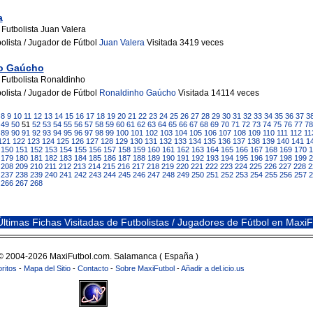
a
 Futbolista Juan Valera
bolista / Jugador de Fútbol
Juan Valera
Visitada 3419 veces
o Gaúcho
 Futbolista Ronaldinho
bolista / Jugador de Fútbol
Ronaldinho Gaúcho
Visitada 14114 veces
8
9
10
11
12
13
14
15
16
17
18
19
20
21
22
23
24
25
26
27
28
29
30
31
32
33
34
35
36
37
3
49
50
51
52
53
54
55
56
57
58
59
60
61
62
63
64
65
66
67
68
69
70
71
72
73
74
75
76
77
78
89
90
91
92
93
94
95
96
97
98
99
100
101
102
103
104
105
106
107
108
109
110
111
112
11
121
122
123
124
125
126
127
128
129
130
131
132
133
134
135
136
137
138
139
140
141
1
150
151
152
153
154
155
156
157
158
159
160
161
162
163
164
165
166
167
168
169
170
1
179
180
181
182
183
184
185
186
187
188
189
190
191
192
193
194
195
196
197
198
199
2
208
209
210
211
212
213
214
215
216
217
218
219
220
221
222
223
224
225
226
227
228
2
237
238
239
240
241
242
243
244
245
246
247
248
249
250
251
252
253
254
255
256
257
2
266
267
268
Últimas Fichas Visitadas de Futbolistas / Jugadores de Fútbol en Maxi
© 2004-2026 MaxiFutbol.com. Salamanca ( España )
ritos
-
Mapa del Sitio
-
Contacto
-
Sobre MaxiFutbol
-
Añadir a del.icio.us