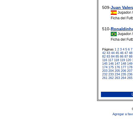
509-
Juan Valer
Jugador /
Ficha del Fut
510-
Ronaldinh
Jugador /
Ficha del Fut
Páginas
1
2
3
4
5
6
7
42
43
44
45
46
47
48
82
83
84
85
86
87
88
116
117
118
119
120
145
146
147
148
149
174
175
176
177
178
203
204
205
206
207
232
233
234
235
236
261
262
263
264
265
Agregar a favo