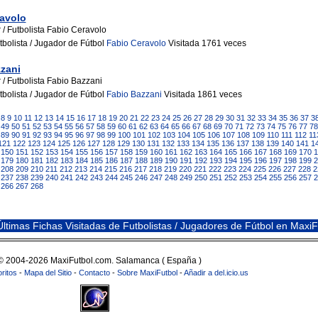
avolo
/ Futbolista Fabio Ceravolo
tbolista / Jugador de Fútbol
Fabio Ceravolo
Visitada 1761 veces
zani
/ Futbolista Fabio Bazzani
tbolista / Jugador de Fútbol
Fabio Bazzani
Visitada 1861 veces
8
9
10
11
12
13
14
15
16
17
18
19
20
21
22
23
24
25
26
27
28
29
30
31
32
33
34
35
36
37
3
49
50
51
52
53
54
55
56
57
58
59
60
61
62
63
64
65
66
67
68
69
70
71
72
73
74
75
76
77
78
89
90
91
92
93
94
95
96
97
98
99
100
101
102
103
104
105
106
107
108
109
110
111
112
11
121
122
123
124
125
126
127
128
129
130
131
132
133
134
135
136
137
138
139
140
141
1
150
151
152
153
154
155
156
157
158
159
160
161
162
163
164
165
166
167
168
169
170
1
179
180
181
182
183
184
185
186
187
188
189
190
191
192
193
194
195
196
197
198
199
2
208
209
210
211
212
213
214
215
216
217
218
219
220
221
222
223
224
225
226
227
228
2
237
238
239
240
241
242
243
244
245
246
247
248
249
250
251
252
253
254
255
256
257
2
266
267
268
Últimas Fichas Visitadas de Futbolistas / Jugadores de Fútbol en Maxi
© 2004-2026 MaxiFutbol.com. Salamanca ( España )
ritos
-
Mapa del Sitio
-
Contacto
-
Sobre MaxiFutbol
-
Añadir a del.icio.us