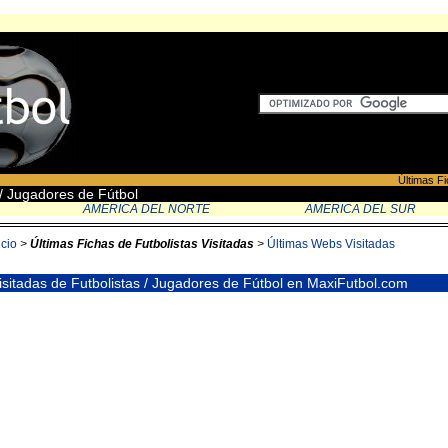
Últimas Fi
 / Jugadores de Fútbol
AMERICA DEL NORTE
AMERICA DEL SUR
icio
>
Últimas Fichas de Futbolistas Visitadas
>
Últimas Webs Visitadas
isitadas de Futbolistas / Jugadores de Fútbol en MaxiFutbol.com