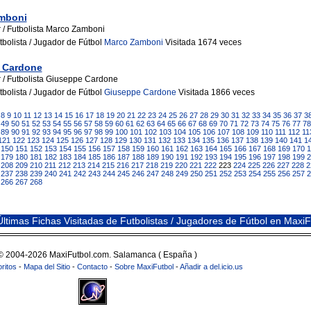
mboni
/ Futbolista Marco Zamboni
tbolista / Jugador de Fútbol
Marco Zamboni
Visitada 1674 veces
 Cardone
/ Futbolista Giuseppe Cardone
tbolista / Jugador de Fútbol
Giuseppe Cardone
Visitada 1866 veces
8
9
10
11
12
13
14
15
16
17
18
19
20
21
22
23
24
25
26
27
28
29
30
31
32
33
34
35
36
37
3
49
50
51
52
53
54
55
56
57
58
59
60
61
62
63
64
65
66
67
68
69
70
71
72
73
74
75
76
77
78
89
90
91
92
93
94
95
96
97
98
99
100
101
102
103
104
105
106
107
108
109
110
111
112
11
121
122
123
124
125
126
127
128
129
130
131
132
133
134
135
136
137
138
139
140
141
1
150
151
152
153
154
155
156
157
158
159
160
161
162
163
164
165
166
167
168
169
170
1
179
180
181
182
183
184
185
186
187
188
189
190
191
192
193
194
195
196
197
198
199
2
208
209
210
211
212
213
214
215
216
217
218
219
220
221
222
223
224
225
226
227
228
2
237
238
239
240
241
242
243
244
245
246
247
248
249
250
251
252
253
254
255
256
257
2
266
267
268
Últimas Fichas Visitadas de Futbolistas / Jugadores de Fútbol en Maxi
© 2004-2026 MaxiFutbol.com. Salamanca ( España )
ritos
-
Mapa del Sitio
-
Contacto
-
Sobre MaxiFutbol
-
Añadir a del.icio.us