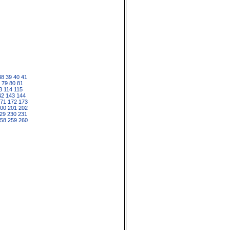
38
39
40
41
79
80
81
3
114
115
42
143
144
71
172
173
00
201
202
29
230
231
58
259
260