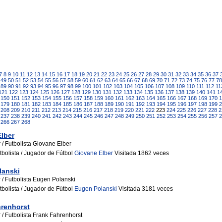
7
8
9
10
11
12
13
14
15
16
17
18
19
20
21
22
23
24
25
26
27
28
29
30
31
32
33
34
35
36
37
49
50
51
52
53
54
55
56
57
58
59
60
61
62
63
64
65
66
67
68
69
70
71
72
73
74
75
76
77
78
89
90
91
92
93
94
95
96
97
98
99
100
101
102
103
104
105
106
107
108
109
110
111
112
11
121
122
123
124
125
126
127
128
129
130
131
132
133
134
135
136
137
138
139
140
141
1
150
151
152
153
154
155
156
157
158
159
160
161
162
163
164
165
166
167
168
169
170
1
179
180
181
182
183
184
185
186
187
188
189
190
191
192
193
194
195
196
197
198
199
2
208
209
210
211
212
213
214
215
216
217
218
219
220
221
222
223
224
225
226
227
228
2
237
238
239
240
241
242
243
244
245
246
247
248
249
250
251
252
253
254
255
256
257
2
266
267
268
lber
/ Futbolista Giovane Elber
tbolista / Jugador de Fútbol
Giovane Elber
Visitada 1862 veces
lanski
/ Futbolista Eugen Polanski
tbolista / Jugador de Fútbol
Eugen Polanski
Visitada 3181 veces
renhorst
/ Futbolista Frank Fahrenhorst