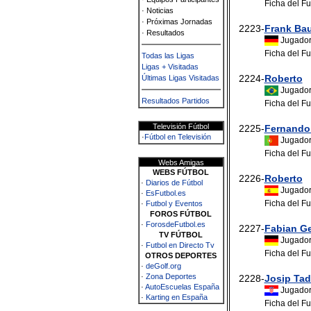
Ficha del Fu
· Noticias
· Próximas Jornadas
2223-
Frank Ba
· Resultados
Jugador 
Ficha del Fu
Todas las Ligas
Ligas + Visitadas
2224-
Roberto
Últimas Ligas Visitadas
Jugador 
Resultados Partidos
Ficha del Fu
Televisión Fútbol
2225-
Fernando
·
Fútbol en Televisión
Jugador 
Ficha del Fu
Webs Amigas
WEBS FÚTBOL
2226-
Roberto
·
Diarios de Fútbol
Jugador 
·
EsFutbol.es
Ficha del Fu
·
Futbol y Eventos
FOROS FÚTBOL
·
ForosdeFutbol.es
2227-
Fabian Ge
TV FÚTBOL
Jugador 
·
Futbol en Directo Tv
Ficha del Fu
OTROS DEPORTES
·
deGolf.org
·
Zona Deportes
2228-
Josip Tad
·
AutoEscuelas España
Jugador 
·
Karting en España
Ficha del Fu