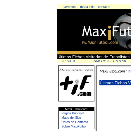
-
favoritos
-
mapa sitio
-
contacto
-
Últimas Fichas Visitadas de Futbolistas
AFRICA
AMERICA CENTRAL
MaxiFutbol.com :
In
Últimas Fichas V
MaxiFutbol.com
·
Página Principal
·
Mapa del Sitio
·
Datos de Contacto
·
Sobre MaxiFutbol