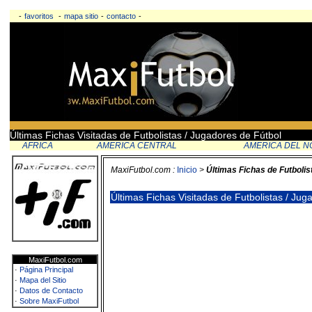
-
favoritos
-
mapa sitio
-
contacto
-
Últimas Fichas Visitadas de Futbolistas / Jugadores de Fútbol
AFRICA
AMERICA CENTRAL
AMERICA DEL N
MaxiFutbol.com :
Inicio
>
Últimas Fichas de Futbolis
Últimas Fichas Visitadas de Futbolistas / Ju
MaxiFutbol.com
·
Página Principal
·
Mapa del Sitio
·
Datos de Contacto
·
Sobre MaxiFutbol