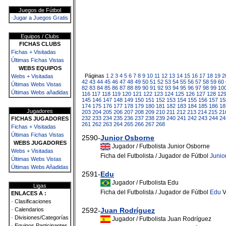
Juegos de Fútbol
·Jugar a Juegos Gratis
Equipos / Clubs
FICHAS CLUBS
Fichas + Visitadas
Últimas Fichas Vistas
WEBS EQUIPOS
Páginas
1
2
3
4
5
6
7
8
9
10
11
12
13
14
15
16
17
18
19
2
Webs + Visitadas
42
43
44
45
46
47
48
49
50
51
52
53
54
55
56
57
58
59
60
Últimas Webs Vistas
82
83
84
85
86
87
88
89
90
91
92
93
94
95
96
97
98
99
10
Últimas Webs añadidas
116
117
118
119
120
121
122
123
124
125
126
127
128
12
145
146
147
148
149
150
151
152
153
154
155
156
157
15
174
175
176
177
178
179
180
181
182
183
184
185
186
18
Jugadores
203
204
205
206
207
208
209
210
211
212
213
214
215
21
232
233
234
235
236
237
238
239
240
241
242
243
244
24
FICHAS JUGADORES
261
262
263
264
265
266
267
268
Fichas + Visitadas
Últimas Fichas Vistas
2590-
Junior Osborne
WEBS JUGADORES
Jugador / Futbolista Junior Osborne
Webs + Visitadas
Ficha del Futbolista / Jugador de Fútbol
Junio
Últimas Webs Vistas
Últimas Webs Añadidas
2591-
Edu
Jugador / Futbolista Edu
Ligas
Ficha del Futbolista / Jugador de Fútbol
Edu
V
ENLACES A :
· Clasificaciones
· Calendarios
2592-
Juan Rodríguez
· Divisiones/Categorías
Jugador / Futbolista Juan Rodríguez
· Equipos Participantes