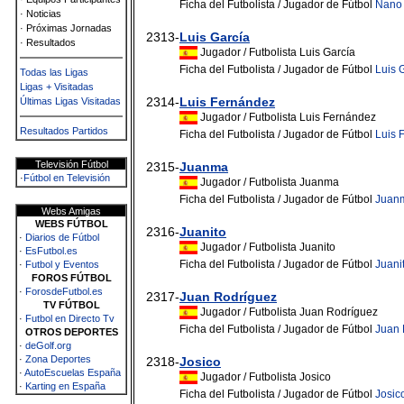
Ficha del Futbolista / Jugador de Fútbol
Nano
· Noticias
· Próximas Jornadas
2313-
Luis García
· Resultados
Jugador / Futbolista Luis García
Ficha del Futbolista / Jugador de Fútbol
Luis 
Todas las Ligas
Ligas + Visitadas
2314-
Luis Fernández
Últimas Ligas Visitadas
Jugador / Futbolista Luis Fernández
Resultados Partidos
Ficha del Futbolista / Jugador de Fútbol
Luis 
Televisión Fútbol
2315-
Juanma
·
Fútbol en Televisión
Jugador / Futbolista Juanma
Ficha del Futbolista / Jugador de Fútbol
Juan
Webs Amigas
WEBS FÚTBOL
2316-
Juanito
·
Diarios de Fútbol
Jugador / Futbolista Juanito
·
EsFutbol.es
Ficha del Futbolista / Jugador de Fútbol
Juani
·
Futbol y Eventos
FOROS FÚTBOL
·
ForosdeFutbol.es
2317-
Juan Rodríguez
TV FÚTBOL
Jugador / Futbolista Juan Rodríguez
·
Futbol en Directo Tv
Ficha del Futbolista / Jugador de Fútbol
Juan 
OTROS DEPORTES
·
deGolf.org
·
Zona Deportes
2318-
Josico
·
AutoEscuelas España
Jugador / Futbolista Josico
·
Karting en España
Ficha del Futbolista / Jugador de Fútbol
Josic