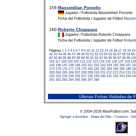
159-
Massimilian Porcello
Jugador / Futbolista Massimilian Porcello
Ficha del Futbolista / Jugador de Fútbol
Massimi
160-
Roberto Chiappara
Jugador / Futbolista Roberto Chiappara
Ficha del Futbolista / Jugador de Fútbol
Robert
Páginas
1
2
3
4
5
6
7
8
9
10
11
12
13
14
15
16
17
18
19
20
42
43
44
45
46
47
48
49
50
51
52
53
54
55
56
57
58
59
60
82
83
84
85
86
87
88
89
90
91
92
93
94
95
96
97
98
99
10
116
117
118
119
120
121
122
123
124
125
126
127
128
12
145
146
147
148
149
150
151
152
153
154
155
156
157
15
174
175
176
177
178
179
180
181
182
183
184
185
186
18
203
204
205
206
207
208
209
210
211
212
213
214
215
21
232
233
234
235
236
237
238
239
240
241
242
243
244
24
261
262
263
264
265
266
267
268
Últimas Fichas Visitadas de 
© 2004-2026 MaxiFutbol.com. Sa
Agregar a favoritos
-
Mapa del Sitio
-
Contacto
-
Sob