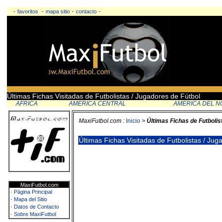
-
favoritos
-
mapa sitio
-
contacto
-
Últimas Fichas Visitadas de Futbolistas / Jugadores de Fútbol
AFRICA
AMERICA CENTRAL
AMERICA DEL N
MaxiFutbol.com :
Inicio
>
Últimas Fichas de Futbolis
Últimas Fichas Visitadas de Futbolistas / Ju
MaxiFutbol.com
·
Página Principal
·
Mapa del Sitio
·
Datos de Contacto
·
Sobre MaxiFutbol