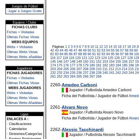
Juegos de Fútbol
·Jugar a Juegos Gratis
Equipos / Clubs
FICHAS CLUBS
Fichas + Visitadas
Últimas Fichas Vistas
WEBS EQUIPOS
Páginas
1
2
3
4
5
6
7
8
9
10
11
12
13
14
15
16
17
18
19
2
Webs + Visitadas
42
43
44
45
46
47
48
49
50
51
52
53
54
55
56
57
58
59
60
Últimas Webs Vistas
82
83
84
85
86
87
88
89
90
91
92
93
94
95
96
97
98
99
10
Últimas Webs añadidas
116
117
118
119
120
121
122
123
124
125
126
127
128
12
145
146
147
148
149
150
151
152
153
154
155
156
157
15
174
175
176
177
178
179
180
181
182
183
184
185
186
18
Jugadores
203
204
205
206
207
208
209
210
211
212
213
214
215
21
232
233
234
235
236
237
238
239
240
241
242
243
244
24
FICHAS JUGADORES
261
262
263
264
265
266
267
268
Fichas + Visitadas
Últimas Fichas Vistas
2260-
Amedeo Carboni
WEBS JUGADORES
Jugador / Futbolista Amedeo Carboni
Webs + Visitadas
Ficha del Futbolista / Jugador de Fútbol
Amed
Últimas Webs Vistas
Últimas Webs Añadidas
2261-
Alvaro Novo
Jugador / Futbolista Alvaro Novo
Ligas
Ficha del Futbolista / Jugador de Fútbol
Alvar
ENLACES A :
· Clasificaciones
· Calendarios
2262-
Alessio Tacchinardi
· Divisiones/Categorías
Jugador / Futbolista Alessio Tacchinardi
· Equipos Participantes