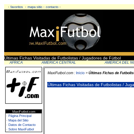
-
favoritos
-
mapa sitio
-
contacto
-
Últimas Fichas Visitadas de Futbolistas / Jugadores de Fútbol
AFRICA
AMERICA CENTRAL
AMERICA DEL N
MaxiFutbol.com :
Inicio
>
Últimas Fichas de Futbolis
Últimas Fichas Visitadas de Futbolistas / Ju
MaxiFutbol.com
·
Página Principal
·
Mapa del Sitio
·
Datos de Contacto
·
Sobre MaxiFutbol