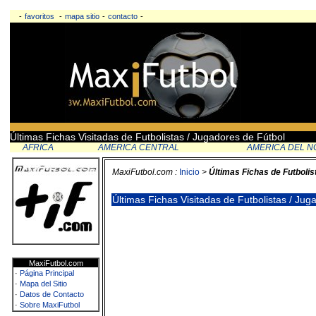
-
favoritos
-
mapa sitio
-
contacto
-
Últimas Fichas Visitadas de Futbolistas / Jugadores de Fútbol
AFRICA
AMERICA CENTRAL
AMERICA DEL N
MaxiFutbol.com :
Inicio
>
Últimas Fichas de Futbolis
Últimas Fichas Visitadas de Futbolistas / Ju
MaxiFutbol.com
·
Página Principal
·
Mapa del Sitio
·
Datos de Contacto
·
Sobre MaxiFutbol