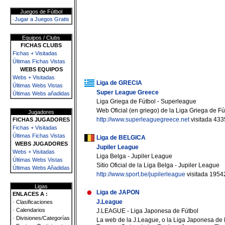
Juegos de Fútbol
·Jugar a Juegos Gratis
Equipos / Clubs
FICHAS CLUBS
Fichas + Visitadas
Últimas Fichas Vistas
WEBS EQUIPOS
Webs + Visitadas
Liga de GRECIA
Últimas Webs Vistas
Super League Greece
Últimas Webs añadidas
Liga Griega de Fútbol - Superleague
Web Oficial (en griego) de la Liga Griega de 
Jugadores
http://www.superleaguegreece.net
visitada 433
FICHAS JUGADORES
Fichas + Visitadas
Últimas Fichas Vistas
Liga de BELGICA
WEBS JUGADORES
Jupiler League
Webs + Visitadas
Liga Belga - Jupiler League
Últimas Webs Vistas
Sitio Oficial de la Liga Belga - Jupiler League
Últimas Webs Añadidas
http://www.sport.be/jupilerleague
visitada 1954
Ligas
Liga de JAPON
ENLACES A :
J.League
· Clasificaciones
· Calendarios
J.LEAGUE - Liga Japonesa de Fútbol
· Divisiones/Categorías
La web de la J.League, o la Liga Japonesa de Fú