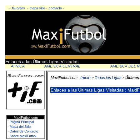
-
favoritos
-
mapa sitio
-
contacto
-
Enlaces a las Últimas Ligas Visitadas
AFRICA
AMERICA CENTRAL
AMERICA DEL 
Inicio
MaxiFutbol.com :
>
Todas las Ligas
>
Últimas 
Enlaces a las Últimas Ligas Visitadas : Maxi
MaxiFutbol.com
·
Página Principal
·
Mapa del Sitio
·
Datos de Contacto
·
Sobre MaxiFutbol