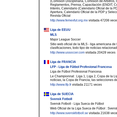
(Comisión Disciplinaria, Comisión de Arbitros,
Reglamentos, Prensa, Capacitación (ENDIT, Cu
Interés, Calendario (Calendario Oficial de la 
Apertura, Calendario Oficial de la PDP y Selec
Revista Oficial
http://www.femexfut.org.mx
visitada 47206 vec
Liga de EEUU
MLS
Major League Soccer
Sitio web oficial de la MLS - liga americana de
clasificaciones, todo tipo de noticias relacion
http://www.ussoccer.com
visitada 20428 veces
Liga de FRANCIA
LFP - Liga de Fútbol Profesional Francesa
Liga de Fútbol Profesional Francesa
Le Championnat : Liga 1, Liga 2, Copa de la Liga
noticias, la Copa de Francia, las selecciones d
http://www.lfp.fr
visitada 21171 veces
Liga de SUECIA
Svensk Fotboll
Svensk Fotboll - Liga Sueca de Fútbol
Web Oficial de la Liga Sueca de Fútbol : Svens
http://www.svenskfotboll.se
visitada 21638 vec